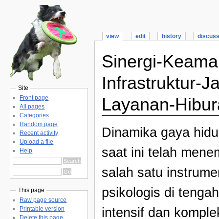
view
edit
history
discus
Sinergi-Keaman
Infrastruktur-
Site
Layanan-Hibur
Front page
All pages
Categories
Random page
Dinamika gaya hidu
Recent activity
Upload a file
saat ini telah mene
Help
salah satu instrume
psikologis di tengah
This page
Raw page source
intensif dan komple
Printable version
Delete this page